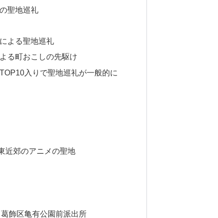
の聖地巡礼
による聖地巡礼
よる町おこしの先駆け
TOP10入りで聖地巡礼が一般的に
東近郊のアニメの聖地
！
ら葛飾区亀有公園前派出所