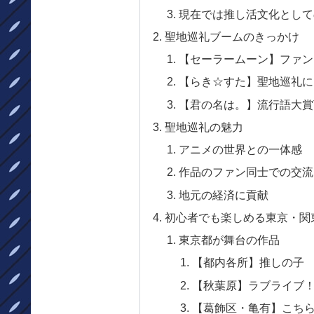
現在では推し活文化として
聖地巡礼ブームのきっかけ
【セーラームーン】ファン
【らき☆すた】聖地巡礼に
【君の名は。】流行語大賞
聖地巡礼の魅力
アニメの世界との一体感
作品のファン同士での交流
地元の経済に貢献
初心者でも楽しめる東京・関
東京都が舞台の作品
【都内各所】推しの子
【秋葉原】ラブライブ
【葛飾区・亀有】こち